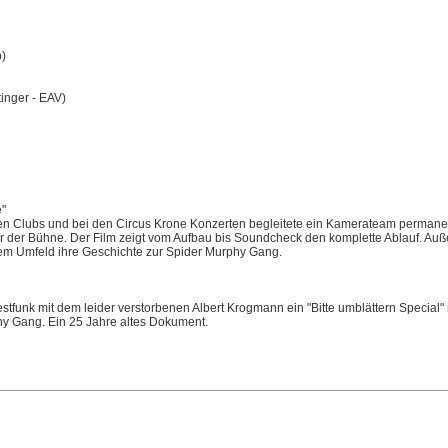
p)
inger - EAV)
e"
n Clubs und bei den Circus Krone Konzerten begleitete ein Kamerateam permanen
der Bühne. Der Film zeigt vom Aufbau bis Soundcheck den komplette Ablauf. Auß
em Umfeld ihre Geschichte zur Spider Murphy Gang.
tfunk mit dem leider verstorbenen Albert Krogmann ein "Bitte umblättern Special"
hy Gang. Ein 25 Jahre altes Dokument.