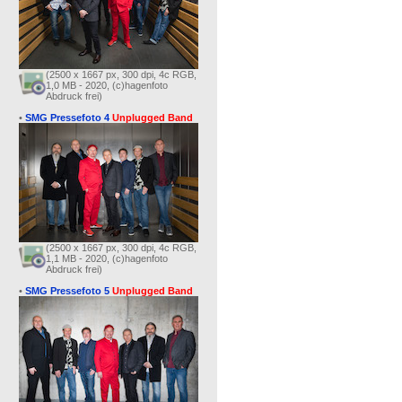
(2500 x 1667 px, 300 dpi, 4c RGB,
1,0 MB - 2020, (c)hagenfoto
Abdruck frei)
•
SMG Pressefoto 4
Unplugged Band
(2500 x 1667 px, 300 dpi, 4c RGB,
1,1 MB - 2020, (c)hagenfoto
Abdruck frei)
•
SMG Pressefoto 5
Unplugged Band