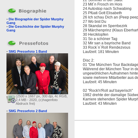
22 Sommer in der Stadt
23 Mit´n Frosch im Hois
24 Autostop nach Schwabing
25 Pfüati Gott Elisabeth
26 Ich schau Dich an (Peep pee
•
Die Biographie der Spider Murphy
27 Wo bist Du
Gang
28 Skandal im Sperrbezirk
•
Die Geschichte der Spider Murphy
29 Märchenprinz (Klaus Eberhart
Gang
30 Herzklopfen
31 So a schöner Tag
32 Mir san a bayrische Band
33 Rock´n´Roll Rendezvous
•
SMG Pressefoto 1 Band
Laufzeit: 181 Minuten
Disc 2:
01 "Die München Tour Backstag
Während der München Tour in de
ungewöhlichen Aufnahmen hinter 
sowie mehrere Mitarbeiter aus d
Laufzeit: 45 Minuten
02 "Rock'n'Roll auf bayerisch"
1982 drehte der damalige Südwes
(2500 x 1667 px, 300 dpi, 4c RGB,
Karriere stehenden Spider Murp
2,4 MB - 2020, (c)hagenfoto
Laufzeit: 43 Minuten
Abdruck frei)
•
SMG Pressefoto 2 Band