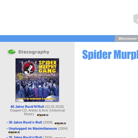
Münchener F
40 Jahre Rock'N'Roll
(02.03.2018)
Doppel-CD, Artists & Acts (Universal
Music)
•
30 Jahre Rock'n Roll
(2008)
•
Unplugged im Maximilianeum
(2004)
•
25 Jahre Rock'n'Roll
(2004)