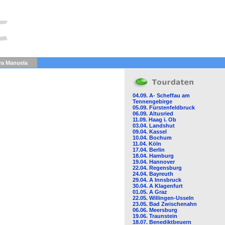
ra Manuela
04.09. A- Scheffau am
Tennengebirge
05.09. Fürstenfeldbruck
06.09. Altusried
11.09. Haag i. Ob
03.04. Landshut
09.04. Kassel
10.04. Bochum
11.04. Köln
17.04. Berlin
18.04. Hamburg
19.04. Hannover
22.04. Regensburg
24.04. Bayreuth
29.04. A Innsbruck
30.04. A Klagenfurt
01.05. A Graz
22.05. Willingen-Usseln
23.05. Bad Zwischenahn
06.06. Meersburg
19.06. Traunstein
18.07. Benediktbeuern