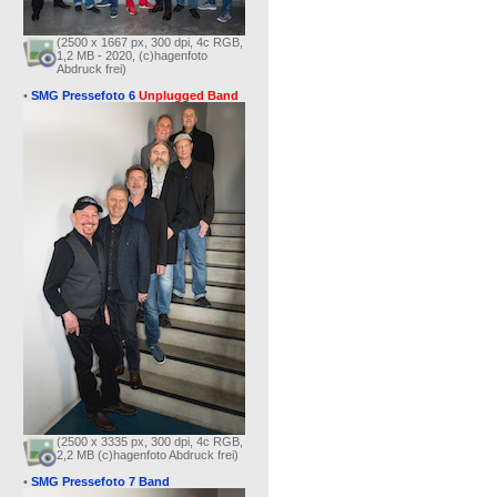
(2500 x 1667 px, 300 dpi, 4c RGB,
1,2 MB - 2020, (c)hagenfoto
Abdruck frei)
•
SMG Pressefoto 6
Unplugged Band
(2500 x 3335 px, 300 dpi, 4c RGB,
2,2 MB (c)hagenfoto Abdruck frei)
•
SMG Pressefoto 7 Band