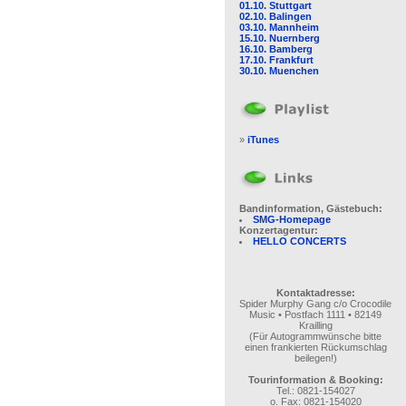
01.10. Stuttgart
02.10. Balingen
03.10. Mannheim
15.10. Nuernberg
16.10. Bamberg
17.10. Frankfurt
30.10. Muenchen
»
iTunes
Bandinformation, Gästebuch:
SMG-Homepage
Konzertagentur:
HELLO CONCERTS
Kontaktadresse:
Spider Murphy Gang c/o Crocodile
Music • Postfach 1111 • 82149
Krailling
(Für Autogrammwünsche bitte
einen frankierten Rückumschlag
beilegen!)
Tourinformation & Booking:
Tel.: 0821-154027
o. Fax: 0821-154020