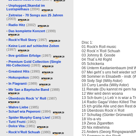
•
Unplugged,Skandal im
Lustspielhaus
(2004)
•
Zeitreise - 70 Songs aus 25 Jahren
(2003)
•
Radio Hitz
(2002)
•
Das komplette Konzert
(1999)
•
Rock'n'Roll Story
(1997)
Disc 1:
•
Keine Lust auf schlechte Zeiten
01 Rock'n Roll music
(1997)
02 Rock´n´Roll Schuah
03 Johnny B. Goode
•
Ihre größten Erfolge
(1997)
04 That´s All Right
•
Premium Gold Collection (Single
05 Schickeria
Hit-Collection)
(1993)
06 Unterm Kastanienbaum (mit W
•
Greatest Hits
(1990)
07 Mei geht´s uns heit wieder sc
08 Sommer in Elisabeth - instr. (W
•
Hokuspokus
(1990)
09 Sixty Sigl (Willy Astor)
•
In Flagranti
(1989)
10 Curry Landla (Willy Astor)
11 Renate (Du kannst mi gern h
•
Mir San a Bayrische Band
(1988)
12 Wer wird denn woana
13 Sch-bum (,s Leb´n is wiar a T
•
Überdosis Rock 'n' Roll
(1987)
14 Radio Gaga/ Video Killed The
15 Ich grüße Alle und den Rest d
•
Wahre Liebe
(1985)
16 Überdosis Rock´n´Roll
•
Scharf wia Peperoni
(1984)
17 Schuitag (Günter Grünwald)
•
Spider Murphy Gang Live!
(1983)
18 Vis-a-vis
•
Tutti Frutti
(1982)
19 Zwoa Zigaretten
•
Dolce Vita
(1981)
20 Nix mitnehma
21 Anders (Georg Ringsgwandl/
•
Rock'n'Roll Schuah
(1980)