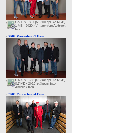
(2500 x 1857 px, 300 dpi, 4c RGB,
1 MB - 2020, (c)hagenfoto Abdruck
frei)
•
SMG Pressefoto 3 Band
(2500 x 1688 px, 300 dpi, 4c RGB,
0,7 MB - 2020, (c)hagenfoto
Abdruck frei)
•
SMG Pressefoto 4 Band