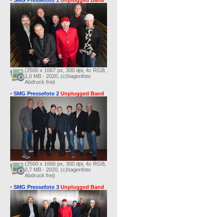
•
SMG Pressefoto 1
Unplugged Band
(2500 x 1667 px, 300 dpi, 4c RGB,
1,0 MB - 2020, (c)hagenfoto
Abdruck frei)
•
SMG Pressefoto 2
Unplugged Band
(2500 x 1666 px, 300 dpi, 4c RGB,
0,7 MB - 2020, (c)hagenfoto
Abdruck frei)
•
SMG Pressefoto 3
Unplugged Band