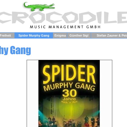
reiheit
Spider Murphy Gang
Enigma
Günther Sigl
Stefan Zauner & Pet