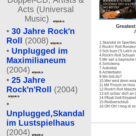
Doppel-CD, Artists &
Acts (Universal
Music)
Greatest
•
30 Jahre Rock'n
Roll
(2008)
1.Skandal im Sperrbez
2.Rock'n' Roll Rende
•
Unplugged im
3.Sch-bum ('S Leb'n i
4.Rock'n Roll Schuah
Maximilianeum
5.Mir san a bayrische
6.Schickeria
(2004)
7.Autostop
8.Achterbahn
9.Wo bist du?
•
25 Jahre
10.Wer wird denn wo
11.Mit 'Frosch im Hoi
Rock'n'Roll
(2004)
12.Rock'n Roll Maschi
13.Ich schau' dich an
14.Pfüati Gott Elisabe
•
15.Reißverschluß
16.Oh! Oh! I mog di so
Unplugged,Skandal
im Lustspielhaus
(2004)