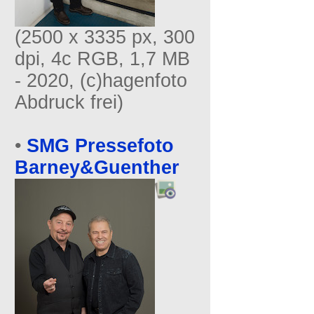
(2500 x 3335 px, 300
dpi, 4c RGB, 1,7 MB
- 2020, (c)hagenfoto
Abdruck frei)
•
SMG Pressefoto
Barney&Guenther