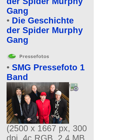
der Spider Murphy
Gang
•
Die Geschichte
der Spider Murphy
Gang
•
SMG Pressefoto 1
Band
(2500 x 1667 px, 300
dpi, 4c RGB, 2,4 MB